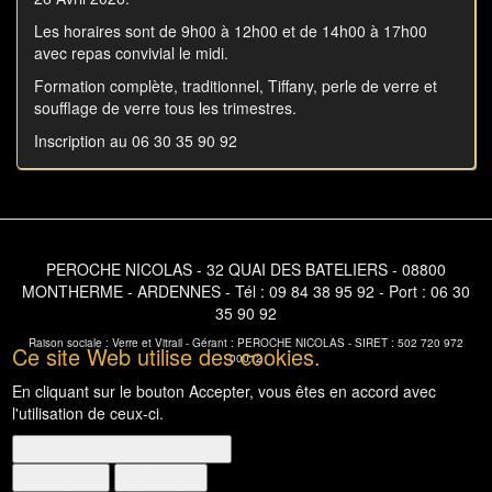
Les horaires sont de 9h00 à 12h00 et de 14h00 à 17h00
avec repas convivial le midi.
Formation complète, traditionnel, Tiffany, perle de verre et
soufflage de verre tous les trimestres.
Inscription au 06 30 35 90 92
PEROCHE NICOLAS - 32 QUAI DES BATELIERS - 08800
MONTHERME - ARDENNES - Tél : 09 84 38 95 92 - Port : 06 30
35 90 92
Raison sociale : Verre et Vitrail - Gérant : PEROCHE NICOLAS - SIRET : 502 720 972
Ce site Web utilise des cookies.
00012
En cliquant sur le bouton Accepter, vous êtes en accord avec
l'utilisation de ceux-ci.
Non, donnez-moi plus d'infos
OK, I agree
Non, merci