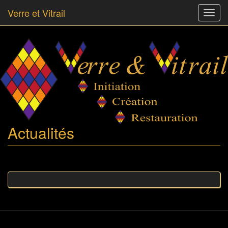
Verre et Vitrail
Toggl
navig
Skip
to
main
content
Actualités