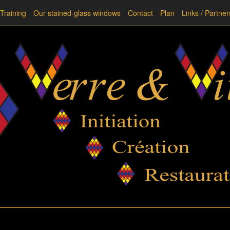
Training
Our stained-glass windows
Contact
Plan
Links / Partner